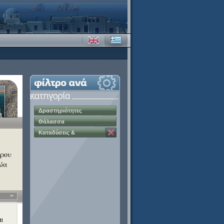
Δραστηριότητες
Θάλασσα
Καταδύσεις &
Snorkelling
άρου
ζώα
αι