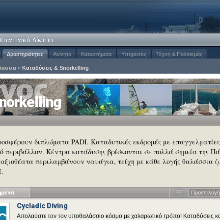
Δραστηριότητες
Ακίνητα
Καταστήματα
Υπηρεσίες
Τέχνη & Πολιτισμός
λασσα
»
Καταδύσεις & Snorkelling
orkelling
προσφέρουν διπλώματα
PADI
. Καταδυτικές εκδρομές με επαγγελματίες
κό περιβάλλον. Κέντρα κατάδυσης βρίσκονται σε πολλά σημεία της Π
 αξιοθέατα περιλαμβάνουν ναυάγια, τείχη με κάθε λογής θαλάσσια 
ά.
Προεπιλογή
Cycladic Diving
Απολαύστε τον τον υποθαλάσσιο κόσμο με χαλαρωτικό τρόπο! Καταδύσεις κ