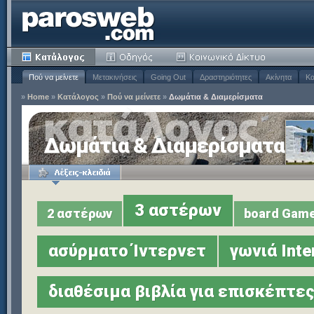
Πού να μείνετε
Μετακινήσεις
Going Out
Δραστηριότητες
Ακίνητα
Κα
»
Home
»
Κατάλογος
»
Πού να μείνετε
»
Δωμάτια & Διαμερίσματα
Δωμάτια & Διαμερίσματα
3 αστέρων
2 αστέρων
board Gam
ασύρματο Ίντερνετ
γωνιά Inte
διαθέσιμα βιβλία για επισκέπτε