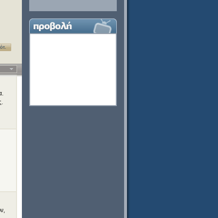
ότ.
α.
ς.
ν,