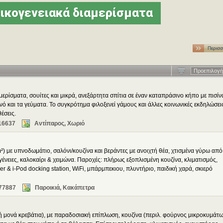
ικογενειακά διαμερίσματα
Περισσ
…
Προεπιλογή
ρίσματα, σουίτες και μικρά, ανεξάρτητα σπίτια σε έναν καταπράσινο κήπο με πισίν
νό και τα γεύματα. Το συγκρότημα φιλοξενεί γάμους και άλλες κοινωνικές εκδηλώσει
έσεις.
16637
Αντίπαρος, Χωριό
) με υπνοδωμάτιο, σαλόνι/κουζίνα και βεράντες με ανοιχτή θέα, χτισμένα γύρω από
γένειες, καλοκαίρι & χειμώνα. Παροχές: πλήρως εξοπλισμένη κουζίνα, κλιματισμός,
 & i-Pod docking station, WiFi, μπάρμπεκιου, πλυντήριο, παιδική χαρά, σκιερό
77887
Παροικιά, Κακάπετρα
 ή μονά κρεβάτια), με παραδοσιακή επίπλωση, κουζίνα (περιλ. φούρνος μικροκυμάτω