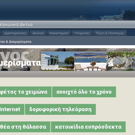
Δραστηριότητες
Ακίνητα
Καταστήματα
Υπηρεσίες
Τέχνη & Πολιτισμός
τια & Διαμερίσματα
μερίσματα
 φέτος το χειμώνα
ανοιχτό όλο το χρόνο
Internet
δορυφορική τηλεόραση
θέα στη θάλασσα
κατοικίδια ευπρόσδεκτα