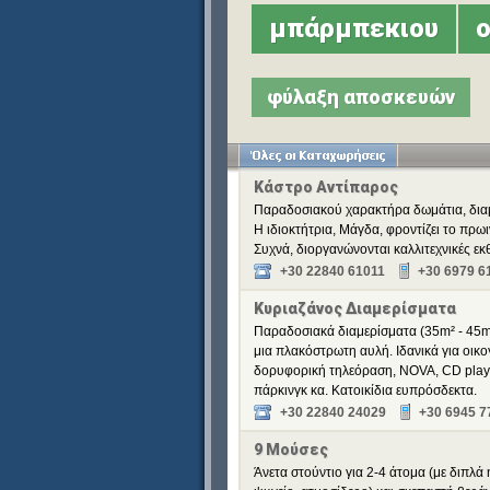
μπάρμπεκιου
ο
φύλαξη αποσκευών
Κάστρο Αντίπαρος
Παραδοσιακού χαρακτήρα δωμάτια, διαμε
Η ιδιοκτήτρια, Μάγδα, φροντίζει το πρωι
Συχνά, διοργανώνονται καλλιτεχνικές εκθ
+30 22840 61011
+30 6979 6
Κυριαζάνος Διαμερίσματα
Παραδοσιακά διαμερίσματα (35m² - 45m²
μια πλακόστρωτη αυλή. Ιδανικά για οικο
δορυφορική τηλεόραση, NOVA, CD player
πάρκινγκ κα. Κατοικίδια ευπρόσδεκτα.
+30 22840 24029
+30 6945 7
9 Μούσες
Άνετα στούντιο για 2-4 άτομα (με διπλά