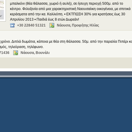
μπαλκόνι (θέα θάλασσα, χωριό ή αυλή), σε ήσυχη περιοχή 500μ. από το
κέντρο. Φιλοξενία από μια χαρακτηριστική Ναουσαίικη οικογένεια, με σπιτικά
κεράσματα από την κα. Καλλιόπη. • ΕΚΤΠΩΣΗ 30% για κρατήσεις έως 30
Απριλίου 2013 • Παιδιά έως 8 ετών Δωρεάν!
+30 22840 51321
Νάουσα, Προφήτης Ηλίας
 χρόνο. Διπλά δωμάτια, κάποια με θέα στη θάλασσα. 50μ. από την παραλία Πιπέρι κ
σμός, τηλεόραση, τηλέφωνο.
71436
Νάουσα, Βουνάλι