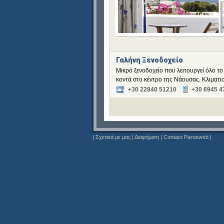
Γαλήνη Ξενοδοχείο
Μικρό ξενοδοχείο που λειτουργεί όλο το
κοντά στο κέντρο της Νάουσας. Κλιματι
+30 22840 51210
+30 6945 4
|
Σχετικά με μας
|
Διαφήμιση
|
Contact Parosweb
|