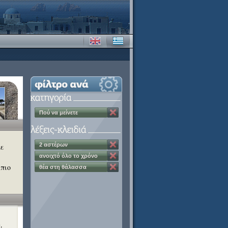
Πού να μείνετε
2 αστέρων
με
ανοιχτό όλο το χρόνο
 πιο
θέα στη θάλασσα
,