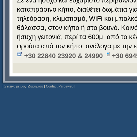
Σε ένα ήσυχο και ευχάριστο περιβάλλον
καταπράσινο κήπο, διαθέτει δωμάτια για 
τηλεόραση, κλιματισμό, WiFi και μπαλκό
θάλασσα, στον κήπο ή στο βουνό. Κοινό
ήσυχη γειτονιά, περί τα 600μ. από το κ
φρούτα από τον κήπο, ανάλογα με την ε
+30 22840 23920 & 24990
+30 694
|
Σχετικά με μας
|
Διαφήμιση
|
Contact Parosweb
|