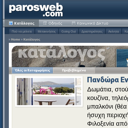
Πού να μείνετε
Μετακινήσεις
Going Out
Δραστηριότητες
Ακίνητα
Κα
»
Home
»
Κατάλογος
Πανδώρα Εν
Δωμάτια, στού
κουζίνα, τηλεό
μπαλκόνι (θέα
ήσυχη περιοχή
Φιλοξενία από