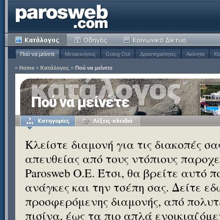
Πού να μείνετε
Μετακινήσεις
Going Out
Δραστηριότητες
Ακίνητα
Κα
»
Home
»
Κατάλογος
»
Πού να μείνετε
Πού να μείνετε
Κλείστε διαμονή για τις διακοπές σ
απευθείας από τους ντόπιους παροχεί
Parosweb Ο.Ε. Έτσι, θα βρείτε αυτό 
ανάγκες και την τσέπη σας. Δείτε εδ
προσφερόμενης διαμονής, από πολυτε
πισίνα, έως τα πιο απλά ενοικιαζόμ