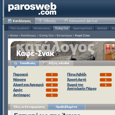
Πού να μείνετε
Μετακινήσεις
Going Out
Δραστηριότητες
Ακίνητα
Κα
»
Home
»
Κατάλογος
»
Going Out
»
Εστιατόρια
»
Καφέ-Σνακ
Καφέ-Σνακ
Παροικιά
Πίσω Λιβάδι
7
1
Νάουσα
Χρυσή Ακτή
4
1
Αλυκή και Αγκαιριά
Χωριά της
2
1
Ανατολικής Πάρου
Δριός
2
Αντίπαρος
1