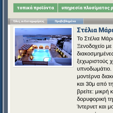
τοπικά προϊόντα
υπηρεσία πλυσίματος 
Στέλια Μάρ
Το Στέλια Μάρε
Ξενοδοχείο με
διακοσμημένες 
ξεχωριστούς χ
υπνοδωμάτιο. 
μοντέρνα δια
και 30μ από τη
βρείτε: μικρή 
δορυφορική τ
Ίντερνετ και 