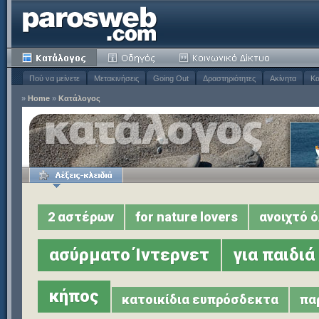
Πού να μείνετε
Μετακινήσεις
Going Out
Δραστηριότητες
Ακίνητα
Κα
»
Home
»
Κατάλογος
2 αστέρων
for nature lovers
ανοιχτό ό
ασύρματο Ίντερνετ
για παιδιά
κήπος
κατοικίδια ευπρόσδεκτα
πα