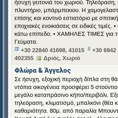
ήσυχη γειτονιά του χωριού. Τηλεόραση, 
πλυντήριο, μπάρμπεκιου. Η χαμογελαστή
επίσης και κοντινό εστιατόριο με σπιτικ
εποχιακές ενοικιάσεις σε ειδικές τιμές.
κάτω επίπεδο. • ΧΑΜΗΛΕΣ ΤΙΜΕΣ για το 
Γεύματα.
+30 22840 41698, 41015
+30 6942 
402355
Δριός, Χωριό
Φλώρα & Άγγελος
Σε ήσυχη, εξοχική περιοχή δίπλα στη θ
ντόπια οικογένεια προσφέρει 5 στούντιο
μεγάλο καταπράσινο κήπο/περιβόλι. Εξο
τηλεόραση, κλιματισμό, μπαλκόνι (θέα 
καθαριότητα. 80μ. από παραλία Μπουντ