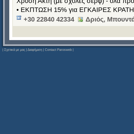
Χρυσή Ακτή (με σχολές σερφ) - όλα πρ
• ΕΚΠΤΩΣΗ 15% για ΕΓΚΑΙΡΕΣ ΚΡΑΤΗΣΕ
+30 22840 42334
Δριός, Μπουντ
|
Σχετικά με μας
|
Διαφήμιση
|
Contact Parosweb
|