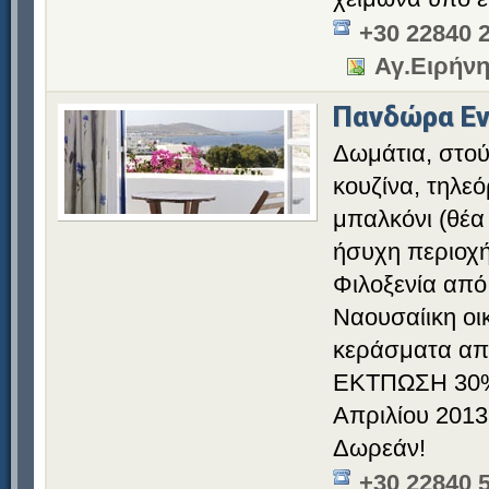
+30 22840 
Αγ.Ειρήν
Πανδώρα Εν
Δωμάτια, στού
κουζίνα, τηλεό
μπαλκόνι (θέα
ήσυχη περιοχή
Φιλοξενία από
Ναουσαίικη οικ
κεράσματα από
ΕΚΤΠΩΣΗ 30% 
Απριλίου 2013
Δωρεάν!
+30 22840 