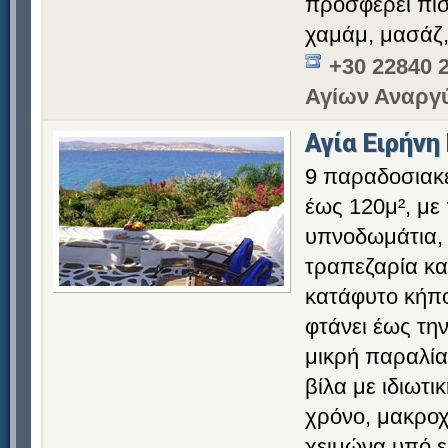
προσφέρει πισ
χαμάμ, μασάζ, 
+30 22840 
Αγίων Αναργ
Αγία Ειρήνη
9 παραδοσιακέ
έως 120μ², με 
υπνοδωμάτια, σ
τραπεζαρία κα
κατάφυτο κήπο
φτάνει έως τη
μικρή παραλία 
βίλα με ιδιωτι
χρόνο, μακροχ
χειμώνα υπό ει