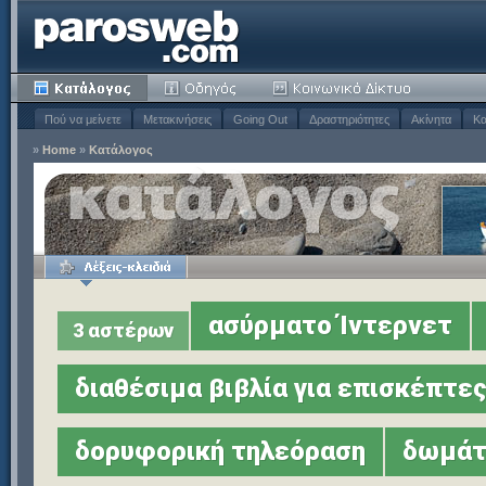
Πού να μείνετε
Μετακινήσεις
Going Out
Δραστηριότητες
Ακίνητα
Κα
»
Home
»
Κατάλογος
ασύρματο Ίντερνετ
3 αστέρων
διαθέσιμα βιβλία για επισκέπτε
δορυφορική τηλεόραση
δωμάτι