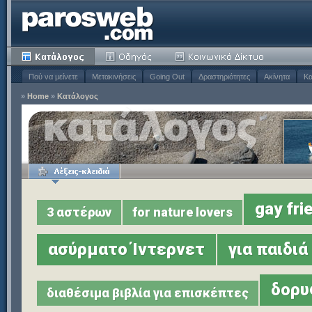
Πού να μείνετε
Μετακινήσεις
Going Out
Δραστηριότητες
Ακίνητα
Κα
»
Home
»
Κατάλογος
gay fri
3 αστέρων
for nature lovers
ασύρματο Ίντερνετ
για παιδιά
δορυ
διαθέσιμα βιβλία για επισκέπτες