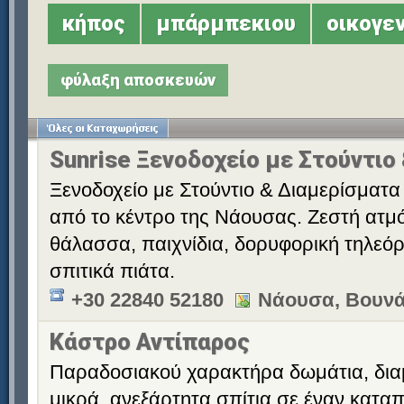
κήπος
μπάρμπεκιου
οικογε
φύλαξη αποσκευών
Sunrise Ξενοδοχείο με Στούντιο
Ξενοδοχείο με Στούντιο & Διαμερίσματα 
από το κέντρο της Νάουσας. Ζεστή ατμό
θάλασσα, παιχνίδια, δορυφορική τηλεόρ
σπιτικά πιάτα.
+30 22840 52180
Νάουσα, Βουνά
Κάστρο Αντίπαρος
Παραδοσιακού χαρακτήρα δωμάτια, διαμ
μικρά, ανεξάρτητα σπίτια σε έναν κατα