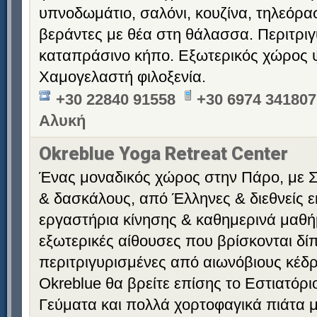
υπνοδωμάτιο, σαλόνι, κουζίνα, τηλεόρ
βεράντες με θέα στη θάλασσα. Περιτρι
καταπράσινο κήπο. Εξωτερικός χώρος 
Χαμογελαστή φιλοξενία.
+30 22840 91558
+30 6974 341807
Αλυκή
Okreblue Yoga Retreat Center
Ένας μοναδικός χώρος στην Πάρο, με Σ
& δασκάλους, από Έλληνες & διεθνείς ε
εργαστήρια κίνησης & καθημερινά μαθήμ
εξωτερικές αίθουσες που βρίσκονται δί
περιτριγυρισμένες από αιωνόβιους κέδρ
Okreblue θα βρείτε επίσης το Εστιατόρι
Γεύματα και πολλά χορτοφαγικά πιάτα μ