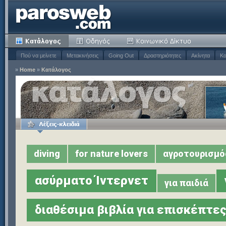
Πού να μείνετε
Μετακινήσεις
Going Out
Δραστηριότητες
Ακίνητα
Κα
»
Home
»
Κατάλογος
diving
for nature lovers
αγροτουρισμό
ασύρματο Ίντερνετ
για παιδιά
διαθέσιμα βιβλία για επισκέπτε