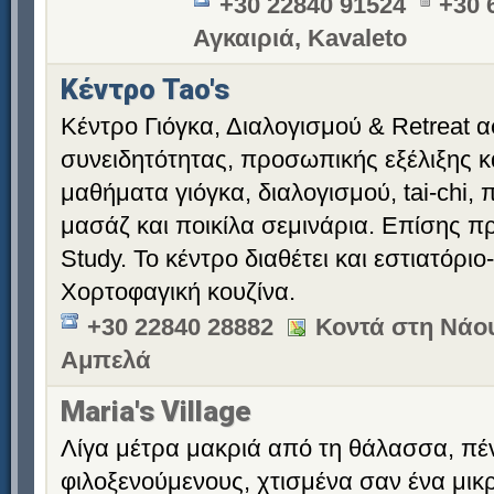
+30 22840 91524
+30 
Αγκαιριά, Kavaleto
Κέντρο Tao's
Κέντρο Γιόγκα, Διαλογισμού & Retreat 
συνειδητότητας, προσωπικής εξέλιξης κ
μαθήματα γιόγκα, διαλογισμού, tai-chi, π
μασάζ και ποικίλα σεμινάρια. Επίσης 
Study. Το κέντρο διαθέτει και εστιατόρι
Χορτοφαγική κουζίνα.
+30 22840 28882
Κοντά στη Νάου
Αμπελά
Maria's Village
Λίγα μέτρα μακριά από τη θάλασσα, πέν
φιλοξενούμενους, χτισμένα σαν ένα μι