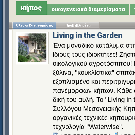
κήπος
οικογενειακά διαμερίσματα
Living in the Garden
Ένα μοναδικό κατάλυμα στη
ίδιους τους ιδιοκτήτες! Ζήσ
οικολογικού αγροτόσπιτου!
ξύλινα, "κουκλίστικα" σπιτά
εξοπλισμένο και περιτριγυ
πανέμορφων κήπων. Κάθε σπί
δική του αυλή. Το "Living in
Συλλόγου Μεσογειακής Κηπ
οργανικές τεχνικές κηπουρ
τεχνολογία "Waterwise".