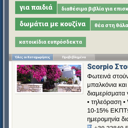
για παιδιά
διαθέσιμα βιβλία για επι
δωμάτια με κουζίνα
θέα στη θάλ
κατοικίδια ευπρόσδεκτα
Scorpio Στ
Φωτεινά στούν
μπαλκόνια και
διαμερίσματα γ
• τηλεόραση • 
10-15% ΕΚΠΤΩ
ημερομηνία δι