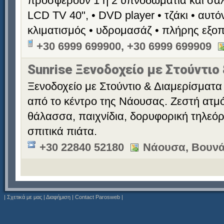
προσφέρουν 1 ή 2 υπνοδωμάτια και σαλό
LCD TV 40", • DVD player • τζάκι • αυτ
κλιματισμός • υδρομασάζ • πλήρης εξο
+30 6999 699900, +30 6999 699909
Sunrise Ξενοδοχείο με Στούντιο
Ξενοδοχείο με Στούντιο & Διαμερίσματα 
από το κέντρο της Νάουσας. Ζεστή ατμό
θάλασσα, παιχνίδια, δορυφορική τηλεόρ
σπιτικά πιάτα.
+30 22840 52180
Νάουσα, Βουνά
|
Σχετικά με μας
|
Διαφήμιση
|
Contact Parosweb
|