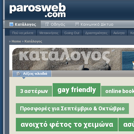
Πού να μείνετε
Μετακινήσεις
Going Out
Δραστηριότητες
Ακίνητα
Κα
»
Home
»
Κατάλογος
gay friendly
3 αστέρων
online boo
Προσφορές για Σεπτέμβριο & Οκτώβριο
ανοιχτό φέτος το χειμώνα
ασ