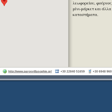
λεωφορείου, φούρνος
μίνι-μάρκετ και άλλα
καταστήματα.
http://www.parosvillasophie.gr/
+30 22840 51659
+30 6948 960