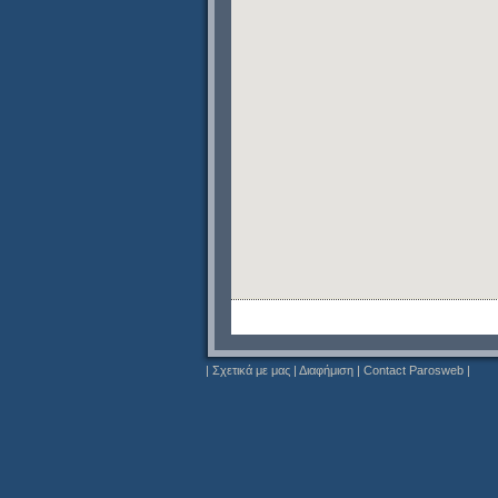
|
Σχετικά με μας
|
Διαφήμιση
|
Contact Parosweb
|