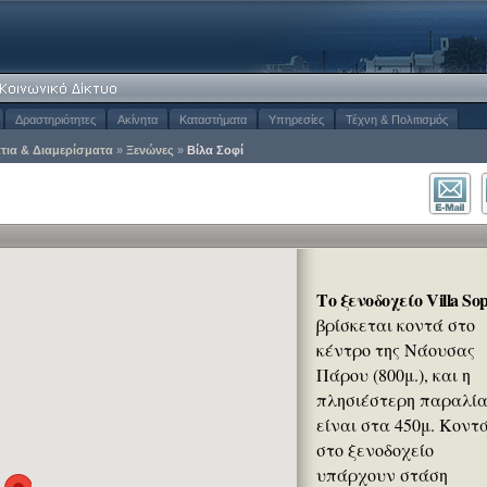
Δραστηριότητες
Ακίνητα
Καταστήματα
Υπηρεσίες
Τέχνη & Πολιτισμός
τια & Διαμερίσματα
»
Ξενώνες
»
Βίλα Σοφί
Το ξενοδοχείο Villa Sop
βρίσκεται κοντά στο
κέντρο της Νάουσας
Πάρου (800μ.), και η
πλησιέστερη παραλί
είναι στα 450μ. Κοντ
στο ξενοδοχείο
υπάρχουν στάση