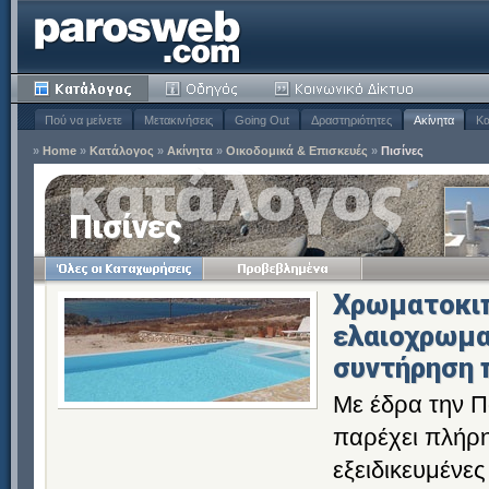
Πού να μείνετε
Μετακινήσεις
Going Out
Δραστηριότητες
Ακίνητα
Κα
»
Home
»
Κατάλογος
»
Ακίνητα
»
Οικοδομικά & Επισκευές
»
Πισίνες
Πισίνες
Χρωματοκιπ
ελαιοχρωμα
συντήρηση 
Με έδρα την 
παρέχει πλήρη
εξειδικευμένε