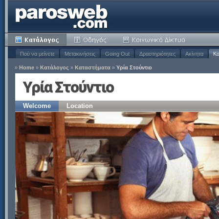
Πού να μείνετε
Μετακινήσεις
Going Out
Δραστηριότητες
Ακίνητα
Κα
»
Home
»
Κατάλογος
»
Καταστήματα
»
Υρία Στούντιο
Υρία Στούντιο
Welcome
Location