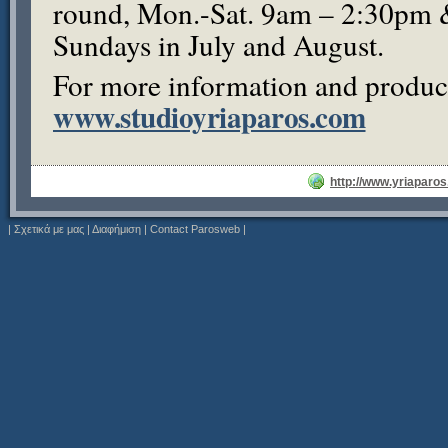
round, Mon.-Sat. 9am – 2:30pm
Sundays in July and August.
For more information and product 
www.studioyriaparos.com
http://www.yriaparo
|
Σχετικά με μας
|
Διαφήμιση
|
Contact Parosweb
|