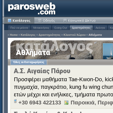
Πού να μείνετε
Μετακινήσεις
Going Out
Δραστηριότητες
Ακίνητα
Κα
»
Home
»
Κατάλογος
»
Δραστηριότητες
»
Κλειστού Χώρου
»
Αθλήματα
Αθλήματα
Α.Σ. Αιγαίας Πάρου
Προσφέρει μαθήματα Tae-Kwon-Do, kick 
πυγμαχία, παγκράτιο, kung fu wing chun
ετών μέχρι και ενήλικες, τμήματα πρωτ
+30 6943 422133
Παροικιά, Περι