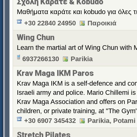
Σχολή Καράτε & Kobudo
Μαθήματα καράτε και kobudo για όλες τις
+30 22840 24950
Παροικιά
Wing Chun
Learn the martial art of Wing Chun with 
6937266130
Parikia
Krav Maga IKM Paros
Krav Maga IKM is a self-defence and com
Israeli army and police. Mario Chillemi is 
Krav Maga Association and offers on Par
children, or private training, at "The Gym"
+30 6907 345432
Parikia, Potami 
Stretch Pilates