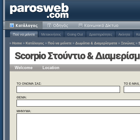
Πού να μείνετε
Μετακινήσεις
Going Out
Δραστηριότητες
Ακίνητα
Κα
»
Home
»
Κατάλογος
»
Πού να μείνετε
»
Δωμάτια & Διαμερίσματα
»
Ξενώνες
»
Scorpio Στούντιο & Διαμερίσ
Welcome
Location
ΤΟ ΌΝΟΜΆ ΣΑΣ:
ΤΟ E-MAIL
ΘΈΜΑ:
ΜΉΝΥΜΑ: