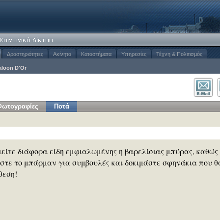
Δραστηριότητες
Ακίνητα
Καταστήματα
Υπηρεσίες
Τέχνη & Πολιτισμός
aloon D'Or
Φωτογραφίες
Ποτά
πιείτε διάφορα είδη εμφιαλωμένης η βαρελίσιας μπύρας, καθώς
ήστε το μπάρμαν για συμβουλές και δοκιμάστε σφηνάκια που θ
θεση!