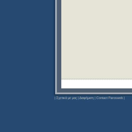
|
Σχετικά με μας
|
Διαφήμιση
|
Contact Parosweb
|