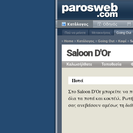
Πού να μείνετε
Μετακινήσεις
Going Out
»
Home
»
Κατάλογος
»
Going Out
»
Καφέ
»
S
τοπο
Saloon D'Or
Καλωσήλθατε
Τοποθεσία
ία
Ποτά
Κατάργηση
Στο Saloon D'Or μπορείτε να 
όλα τα ποτά και κοκτέιλ. Ρωτ
σας ανεβάσουν αμέσως τη διά