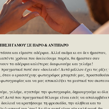
ΠΗΣΗ ΓΑΜΟΥ ΣΕ ΠΑΡΟ & ΑΝΤΙΠΑΡΟ
ατάσσα και είμαστε αδέρφια. Αλλά ακόμα κι αν δεν ήμασταν,
καπέντε χρόνια που δουλεύουμε παρέα, θα ήμασταν σαν
κάνουν τα αδέρφια καλύτερα: διαφωνούμε και γελάμε!
ε πραγματικά ποτέ σαν «δουλειά»! Αυτό μάλλον έχει τις ρίζες
α, όταν ο ερασιτέχνης φωτογράφος μπαμπάς μας, προσπαθούσ
ς φωτογραφίας και να μας αποκαλύψει τα μυστικά του σκοτειν
ούμε, γελάμε, αγαπάμε την φωτογραφία, δημιουργούμε κι όλα
ού! Αυτό που πραγματικά θέλουμε είναι εσείς να απολαμβάνε
ας δουλειά να κρατήσουμε τη φρεσκάδα, την αλήθεια και το
ν ζωντανά για ΄σας! Αν όλα αυτά είναι μία καλή αρχή, θα