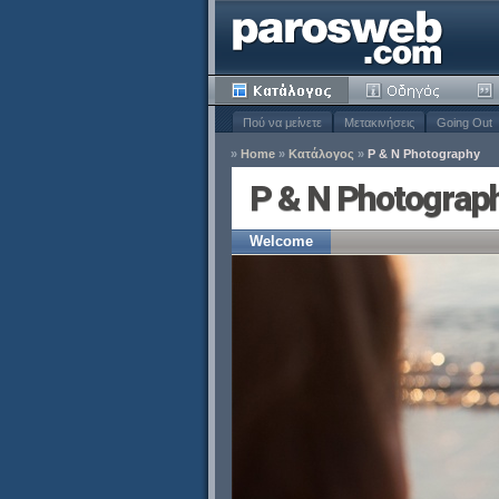
Πού να μείνετε
Μετακινήσεις
Going Out
»
Home
»
Κατάλογος
»
P & N Photography
τοπο
P & N Photograp
Welcome