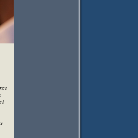
 του
ε
ού
τε