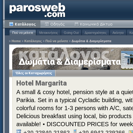
Πού να μείνετε
Μετακινήσεις
Going Out
Δραστηριότητες
Ακίνητα
Κα
»
Home
»
Κατάλογος
»
Πού να μείνετε
»
Δωμάτια & Διαμερίσματα
Δωμάτια & Διαμερίσματα
Hotel Margarita
A small & cosy hotel, pension style at a quie
Parikia. Set in a typical Cycladic building, wit
colorful rooms for 1-3 persons with A/C, sate
Delicious breakfast using local, bio products
available! • DISCOUNTED PRICES for week-
+30 22840 21862
+30 6942 239266