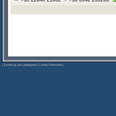
|
Σχετικά με μας
|
Διαφήμιση
|
Contact Parosweb
|