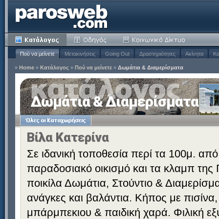
Πού να μείνετε
Μετακινήσεις
Going Out
Δραστηριότητες
Ακίνητα
Κα
»
Home
»
Κατάλογος
»
Πού να μείνετε
»
Δωμάτια & Διαμερίσματα
Δωμάτια & Διαμερίσματα
Βίλα Κατερίνα
Σε ιδανική τοποθεσία περί τα 100μ. από
παραδοσιακό οικισμό και τα κλαμπ της 
ποικίλα Δωμάτια, Στούντιο & Διαμερίσματ
ανάγκες και βαλάντια. Κήπος με πισίνα,
μπάρμπεκιου & παιδική χαρά. Φιλική εξ