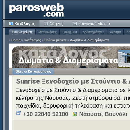
Πού να μείνετε
Μετακινήσεις
Going Out
Δραστηριότητες
Ακίνητα
Κα
»
Home
»
Κατάλογος
»
Πού να μείνετε
»
Δωμάτια & Διαμερίσματα
Δωμάτια & Διαμερίσματα
Sunrise Ξενοδοχείο με Στούντιο &
Ξενοδοχείο με Στούντιο & Διαμερίσματα σε 
κέντρο της Νάουσας. Ζεστή ατμόσφαιρα, πι
παιχνίδια, δορυφορική τηλεόραση και εστιατ
+30 22840 52180
Νάουσα, Βουνάλι