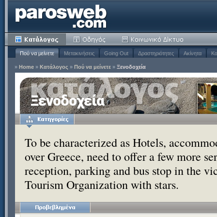
Πού να μείνετε
Μετακινήσεις
Going Out
Δραστηριότητες
Ακίνητα
Κα
»
Home
»
Κατάλογος
»
Πού να μείνετε
»
Ξενοδοχεία
Ξενοδοχεία
To be characterized as Hotels, accommoda
over Greece, need to offer a few more se
reception, parking and bus stop in the vic
Tourism Organization with stars.