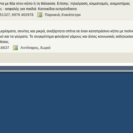
ντα με θέα στον κήπο ή τη θάλασσα. Επίσης: τηλεόραση, κλιματισμός, ανεμιστήρας
 - ασφαλής για παιδιά. Κατοικίδια ευπρόσδεκτα.
51327, 6976 402978
Παροικιά, Κακάπετρα
ρίσματα, σουίτες και μικρά, ανεξάρτητα σπίτια σε έναν καταπράσινο κήπο με πισίν
νό και τα γεύματα. Το συγκρότημα φιλοξενεί γάμους και άλλες κοινωνικές εκδηλώσει
έσεις.
16637
Αντίπαρος, Χωριό