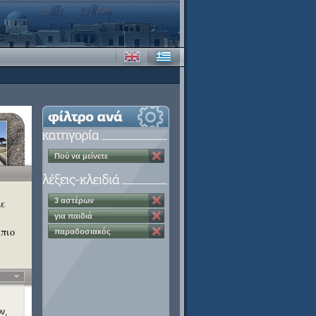
Πού να μείνετε
3 αστέρων
με
για παιδιά
 πιο
παραδοσιακός
χαρακτήρας
ν,