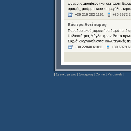
ψυγείο, ατμοσίδερο) και σκεπαστή βερά
οροφής, μπάρμπεκιου και μεγάλος κήπος
+30 210 282 1191
+30 6972 2
Κάστρο Αντίπαρος
Παραδοσιακού χαρακτήρα δωμάτια, διαμε
Η ιδιοκτήτρια, Μάγδα, φροντίζει το πρωι
Συχνά, διοργανώνονται καλλιτεχνικές εκθ
+30 22840 61011
+30 6979 6
|
Σχετικά με μας
|
Διαφήμιση
|
Contact Parosweb
|