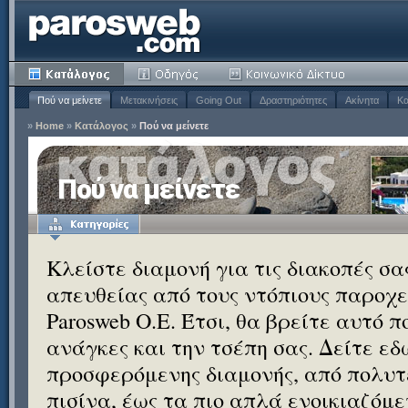
Πού να μείνετε
Μετακινήσεις
Going Out
Δραστηριότητες
Ακίνητα
Κα
»
Home
»
Κατάλογος
»
Πού να μείνετε
Πού να μείνετε
Κλείστε διαμονή για τις διακοπές σ
απευθείας από τους ντόπιους παροχεί
Parosweb Ο.Ε. Έτσι, θα βρείτε αυτό 
ανάγκες και την τσέπη σας. Δείτε εδ
προσφερόμενης διαμονής, από πολυτε
πισίνα, έως τα πιο απλά ενοικιαζόμ