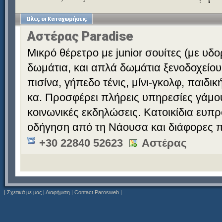
Αστέρας Paradise
Μικρό θέρετρο με junior σουίτες (με υδ
δωμάτια, και απλά δωμάτια ξενοδοχείου
πισίνα, γήπεδο τένις, μίνι-γκολφ, παιδι
κα. Προσφέρει πλήρεις υπηρεσίες γάμου 
κοινωνικές εκδηλώσεις. Κατοικίδια ευπ
οδήγηση από τη Νάουσα και διάφορες π
+30 22840 52623
Αστέρας
|
Σχετικά με μας
|
Διαφήμιση
|
Contact Parosweb
|