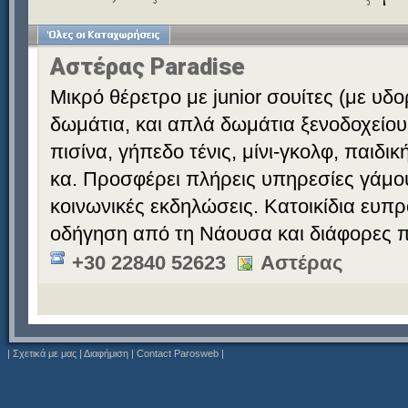
Αστέρας Paradise
Μικρό θέρετρο με junior σουίτες (με υδ
δωμάτια, και απλά δωμάτια ξενοδοχείου
πισίνα, γήπεδο τένις, μίνι-γκολφ, παιδι
κα. Προσφέρει πλήρεις υπηρεσίες γάμου 
κοινωνικές εκδηλώσεις. Κατοικίδια ευπ
οδήγηση από τη Νάουσα και διάφορες π
+30 22840 52623
Αστέρας
|
Σχετικά με μας
|
Διαφήμιση
|
Contact Parosweb
|