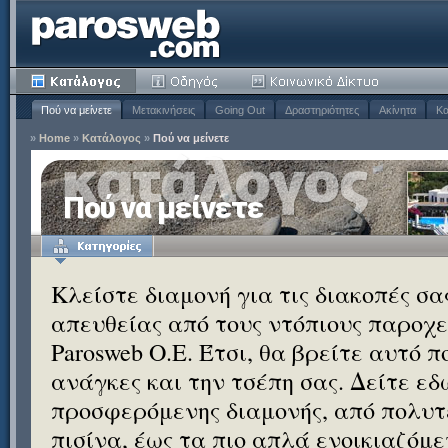
Πού να μείνετε
Μετακινήσεις
Going Out
Δραστηριότητες
Ακίνητα
Κα
»
Home
»
Κατάλογος
»
Πού να μείνετε
Πού να μείνετε
Κλείστε διαμονή για τις διακοπές σ
απευθείας από τους ντόπιους παροχεί
Parosweb Ο.Ε. Έτσι, θα βρείτε αυτό 
ανάγκες και την τσέπη σας. Δείτε εδ
προσφερόμενης διαμονής, από πολυτε
πισίνα, έως τα πιο απλά ενοικιαζόμ