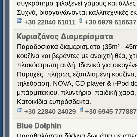
συγκρότημα φιλοξενεί γάμους και άλλες
Συχνά, διοργανώνονται καλλιτεχνικές εκ
+30 22840 61011
+30 6979 616637
Κυριαζάνος Διαμερίσματα
Παραδοσιακά διαμερίσματα (35m² - 45m
κουζίνα και βεράντες με ανοιχτή θέα, χ
πλακόστρωτη αυλή. Ιδανικά για οικογένε
Παροχές: πλήρως εξοπλισμένη κουζίνα,
τηλεόραση, NOVA, CD player & i-Pod doc
μπάρμπεκιου, πλυντήριο, παιδική χαρά,
Κατοικίδια ευπρόσδεκτα.
+30 22840 24029
+30 6945 777887
Blue Dolphin
Παραθαλάσσια δίκλινα δωμάτια με απερ