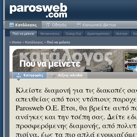
Πού να μείνετε
Μετακινήσεις
Going Out
Δραστηριότητες
Ακίνητα
Κα
»
Home
»
Κατάλογος
»
Πού να μείνετε
Πού να μείνετε
Κλείστε διαμονή για τις διακοπές σ
απευθείας από τους ντόπιους παροχεί
Parosweb Ο.Ε. Έτσι, θα βρείτε αυτό 
ανάγκες και την τσέπη σας. Δείτε εδ
προσφερόμενης διαμονής, από πολυτε
πισίνα, έως τα πιο απλά ενοικιαζόμ