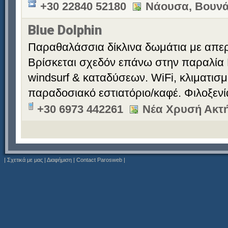
+30 22840 52180
Νάουσα, Βουνά
Blue Dolphin
Παραθαλάσσια δίκλινα δωμάτια με απερ
Βρίσκεται σχεδόν επάνω στην παραλία 
windsurf & καταδύσεων. WiFi, κλιματισ
παραδοσιακό εστιατόριο/καφέ. Φιλοξεν
+30 6973 442261
Νέα Χρυσή Ακτή
|
Σχετικά με μας
|
Διαφήμιση
|
Contact Parosweb
|