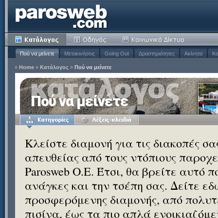
Πού να μείνετε
Μετακινήσεις
Going Out
Δραστηριότητες
Ακίνητα
Κα
»
Home
»
Κατάλογος
»
Πού να μείνετε
Πού να μείνετε
Κλείστε διαμονή για τις διακοπές σ
απευθείας από τους ντόπιους παροχεί
Parosweb Ο.Ε. Έτσι, θα βρείτε αυτό 
ανάγκες και την τσέπη σας. Δείτε εδ
προσφερόμενης διαμονής, από πολυτε
πισίνα, έως τα πιο απλά ενοικιαζόμ