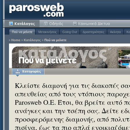
Πού να μείνετε
Μετακινήσεις
Going Out
Δραστηριότητες
Ακίνητα
Κα
»
Home
»
Κατάλογος
»
Πού να μείνετε
Πού να μείνετε
Κλείστε διαμονή για τις διακοπές σ
απευθείας από τους ντόπιους παροχεί
Parosweb Ο.Ε. Έτσι, θα βρείτε αυτό 
ανάγκες και την τσέπη σας. Δείτε εδ
προσφερόμενης διαμονής, από πολυτε
πισίνα, έως τα πιο απλά ενοικιαζόμ