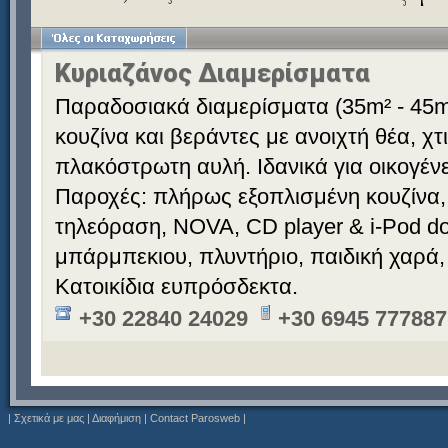
Κυριαζάνος Διαμερίσματα
Παραδοσιακά διαμερίσματα (35m² - 45m
κουζίνα και βεράντες με ανοιχτή θέα, χ
πλακόστρωτη αυλή. Ιδανικά για οικογένε
Παροχές: πλήρως εξοπλισμένη κουζίνα,
τηλεόραση, NOVA, CD player & i-Pod doc
μπάρμπεκιου, πλυντήριο, παιδική χαρά,
Κατοικίδια ευπρόσδεκτα.
+30 22840 24029
+30 6945 777887
|
Σχετικά με μας
|
Διαφήμιση
|
Contact Parosweb
|