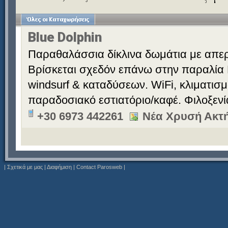
Blue Dolphin
Παραθαλάσσια δίκλινα δωμάτια με απερ
Βρίσκεται σχεδόν επάνω στην παραλία 
windsurf & καταδύσεων. WiFi, κλιματισ
παραδοσιακό εστιατόριο/καφέ. Φιλοξεν
+30 6973 442261
Νέα Χρυσή Ακτή
|
Σχετικά με μας
|
Διαφήμιση
|
Contact Parosweb
|