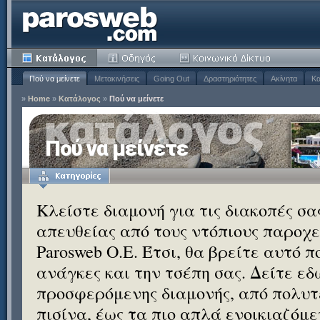
Πού να μείνετε
Μετακινήσεις
Going Out
Δραστηριότητες
Ακίνητα
Κα
»
Home
»
Κατάλογος
»
Πού να μείνετε
Πού να μείνετε
Κλείστε διαμονή για τις διακοπές σ
απευθείας από τους ντόπιους παροχεί
Parosweb Ο.Ε. Έτσι, θα βρείτε αυτό 
ανάγκες και την τσέπη σας. Δείτε εδ
προσφερόμενης διαμονής, από πολυτε
πισίνα, έως τα πιο απλά ενοικιαζόμ