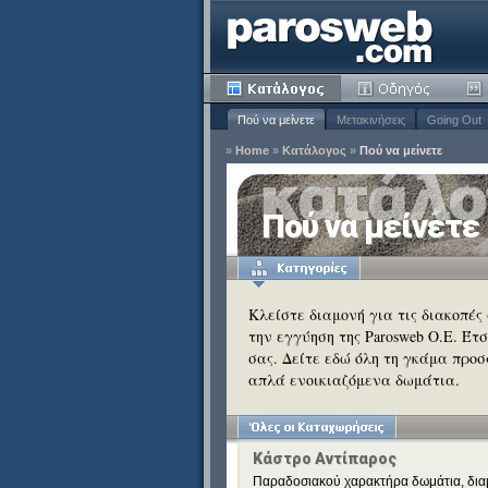
Πού να μείνετε
Μετακινήσεις
Going Out
»
Home
»
Κατάλογος
»
Πού να μείνετε
ία
Πού να μείνετε
Κατάργηση
ειδιά
Κατάργηση
Κλείστε διαμονή για τις διακοπές
την εγγύηση της Parosweb Ο.Ε. Έτ
Κατάργηση
σας. Δείτε εδώ όλη τη γκάμα προσ
Κατάργηση
απλά ενοικιαζόμενα δωμάτια.
Κατάργηση
Κάστρο Αντίπαρος
Παραδοσιακού χαρακτήρα δωμάτια, διαμε