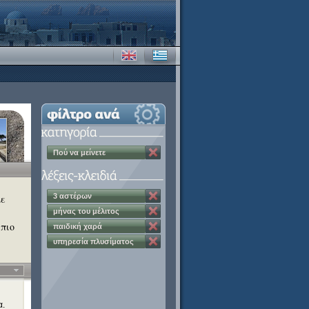
Πού να μείνετε
3 αστέρων
με
μήνας του μέλιτος
 πιο
παιδική χαρά
υπηρεσία πλυσίματος
ρούχων
α.