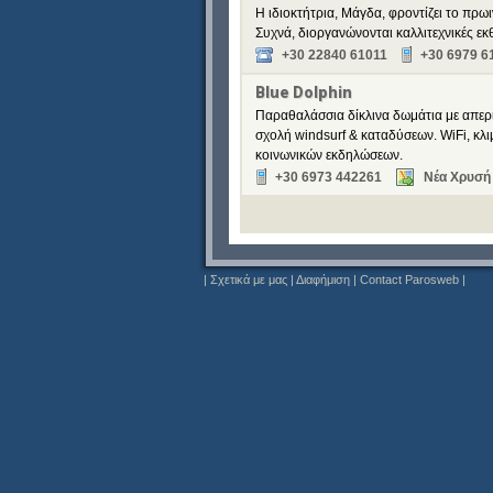
Η ιδιοκτήτρια, Μάγδα, φροντίζει το πρωι
Συχνά, διοργανώνονται καλλιτεχνικές εκθ
+30 22840 61011
+30 6979 6
Blue Dolphin
Παραθαλάσσια δίκλινα δωμάτια με απερι
σχολή windsurf & καταδύσεων. WiFi, κλ
κοινωνικών εκδηλώσεων.
+30 6973 442261
Νέα Χρυσή 
|
Σχετικά με μας
|
Διαφήμιση
|
Contact Parosweb
|