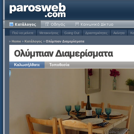
Πού να μείνετε
Μετακινήσεις
Going Out
Δραστηριότητες
Ακίνητα
Κα
»
Home
»
Κατάλογος
»
Ολύμπιαν Διαμερίσματα
Ολύμπιαν Διαμερίσματα
Καλωσήλθατε
Τοποθεσία