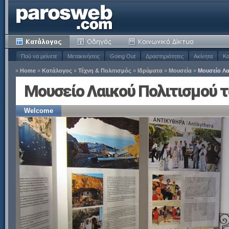
Πού να μείνετε
Μετακινήσεις
Going Out
Δραστηριότητες
Ακίνητα
Κα
»
Home
»
Κατάλογος
»
Τέχνη & Πολιτισμός
»
Ιδρύματα
»
Μουσεία
»
Μουσείο Λα
Μουσείο Λαικού Πολιτισμού τ
Welcome