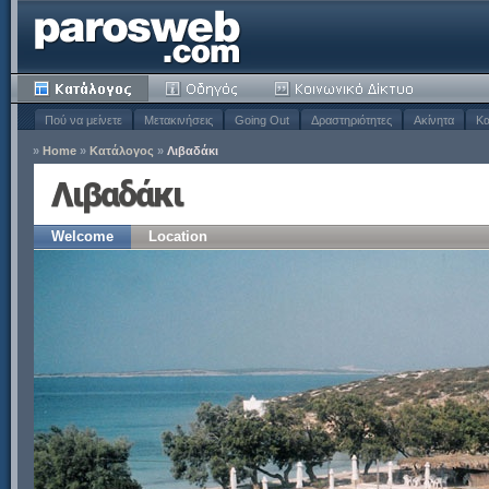
Πού να μείνετε
Μετακινήσεις
Going Out
Δραστηριότητες
Ακίνητα
Κα
»
Home
»
Κατάλογος
»
Λιβαδάκι
Λιβαδάκι
Welcome
Location