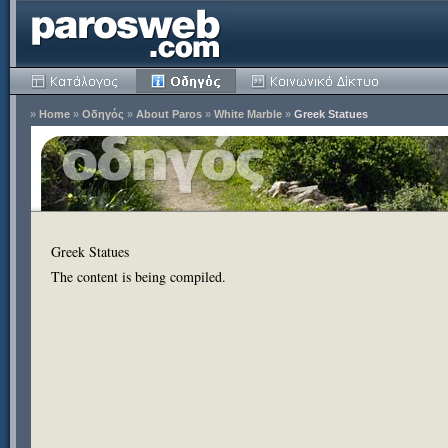
»
Home
»
Οδηγός
»
About Paros
»
White Marble
»
Greek Statues
Greek Statues
The content is being compiled.