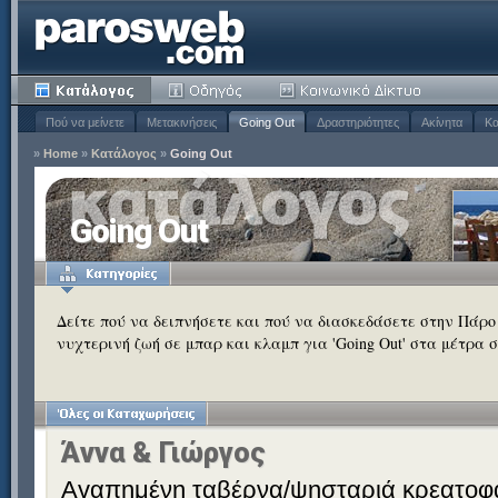
Πού να μείνετε
Μετακινήσεις
Going Out
Δραστηριότητες
Ακίνητα
Κα
»
Home
»
Κατάλογος
»
Going Out
Going Out
Δείτε πού να δειπνήσετε και πού να διασκεδάσετε στην Πάρο –
νυχτερινή ζωή σε μπαρ και κλαμπ για 'Going Out' στα μέτρα σ
Άννα & Γιώργος
Αγαπημένη ταβέρνα/ψησταριά κρεατοφά