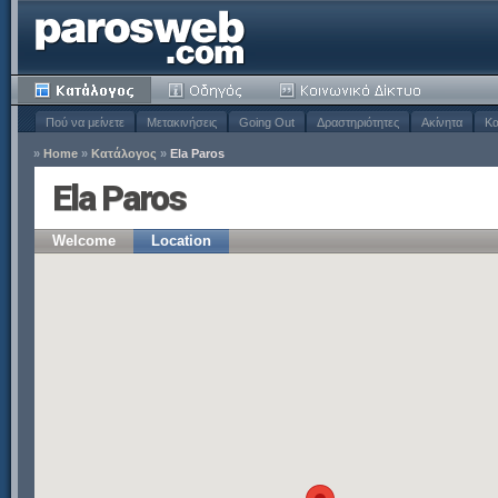
Πού να μείνετε
Μετακινήσεις
Going Out
Δραστηριότητες
Ακίνητα
Κα
»
Home
»
Κατάλογος
»
Ela Paros
Ela Paros
Welcome
Location