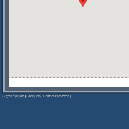
|
Σχετικά με μας
|
Διαφήμιση
|
Contact Parosweb
|