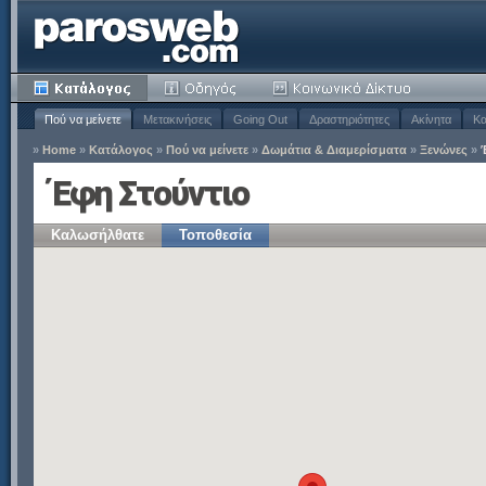
Πού να μείνετε
Μετακινήσεις
Going Out
Δραστηριότητες
Ακίνητα
Κα
»
Home
»
Κατάλογος
»
Πού να μείνετε
»
Δωμάτια & Διαμερίσματα
»
Ξενώνες
»
Έφη Στούντιο
Καλωσήλθατε
Τοποθεσία