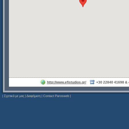
http://www.efistudios.gr/
+30 22840 41698 &
|
Σχετικά με μας
|
Διαφήμιση
|
Contact Parosweb
|