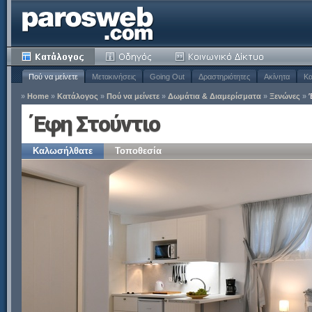
Πού να μείνετε
Μετακινήσεις
Going Out
Δραστηριότητες
Ακίνητα
Κα
»
Home
»
Κατάλογος
»
Πού να μείνετε
»
Δωμάτια & Διαμερίσματα
»
Ξενώνες
»
Έφη Στούντιο
Καλωσήλθατε
Τοποθεσία