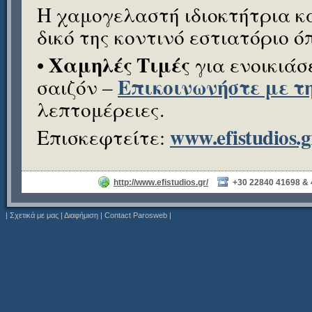
Η χαμογελαστή ιδιοκτήτρια κα
δικό της κοντινό εστιατόριο όπ
Χαμηλές Τιμές
•
για ενοικιάσε
Επικοινωνήστε με τ
σαιζόν –
λεπτομέρειες.
www.efistudios.g
Επισκεφτείτε:
http://www.efistudios.gr/
+30 22840 41698 &
|
Σχετικά με μας
|
Διαφήμιση
|
Contact Parosweb
|