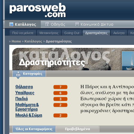
Πού να μείνετε
Μετακινήσεις
Going Out
Δραστηριότητες
Ακίνητα
Κα
»
Home
»
Κατάλογος
»
Δραστηριότητες
Δραστηριότητες
Η Πάρος και η Αντίπαρο
Θάλασσα
7
όλους, ανάλογα με τη δι
Υπαίθριες
6
Εσωτερικού χώρου ή υπαί
Παιδιά
3
σίγουρα θα βρείτε κάτι 
Μαθήματα &
2
Εργαστήρια
μακροχρόνιες δραστηριό
Μυαλό & Σώμα
2