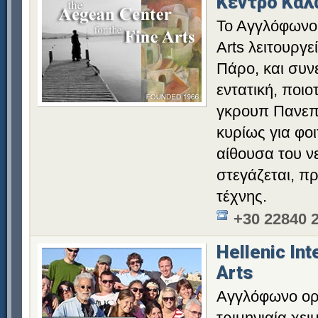
Κέντρο Καλ
Το Αγγλόφωνο 
Arts λειτουργ
Πάρο, και συν
εντατική, ποιο
γκρουπ Πανεπ
κυρίως για φο
αίθουσα του ν
στεγάζεται, π
τέχνης.
+30 22840 
Hellenic Int
Arts
Αγγλόφωνο ορ
τριμηνιαία χει