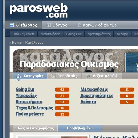
Πού να μείνετε
Μετακινήσεις
Going Out
Δραστηριότητες
Ακίνητα
Κα
»
Home
»
Κατάλογος
Παραδοσιακός Οικισμός
Going Out
Μετακινήσεις
63
11
Υπηρεσίες
Δραστηριότητες
31
8
Καταστήματα
Ακίνητα
23
5
Τέχνη & Πολιτισμός
16
Πού να μείνετε
12