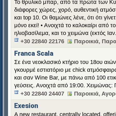
Το θρυλικό μπαρ, από τα πρώτα των Κ
διάφορες χώρες, χορό, αυθεντική ατμόσ
και top 10. Οι θαμώνες λένε, ότι ότι γίνε
μόνο εκεί! • Ανοιχτά το καλοκαίρι από τ
ηλιοβασίλεμα, και το χειμώνα (εκτός Ιαν
+30 22840 22176
Παροικιά, Παρ
Franca Scala
Σε ένα νεοκλασικό κτήριο του 18ου αιώνα
γκουρμέ εστιατόριο με chick ατμόσφαιρα
και σαν Wine Bar, με πάνω από 100 ετι
γεύσεις. Ανοιχτά από 19:00. Χειμώνας:
+30 22840 24407
Παροικιά, Αγορ
Exesion
A new restaurant, centrally located, offer