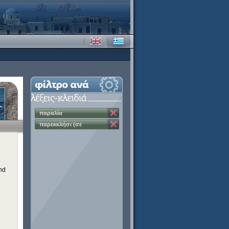
παραλία
παρεκκλήσι (σε
ξενοδοχείο)
and