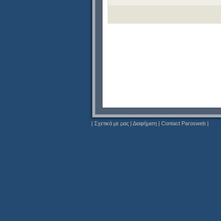
|
Σχετικά με μας
|
Διαφήμιση
|
Contact Parosweb
|