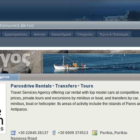
Δραστηριότητες
Ακίνητα
Καταστήματα
Υπηρεσίες
Τέχνη & Πολιτισμός
Parosdrive Rentals • Transfers • Tours
Travel Services Agency offering car rental with top model cars at competitive
prices, private tours and excursions by minibus or boat, and transfers by car,
minibus, boat or helicopter. Its areas of activity include the islands of Paros 
Antiparos.
+30 22840 26137
+30 6909 374513
Parikia, Parikia-
Naoussa Road