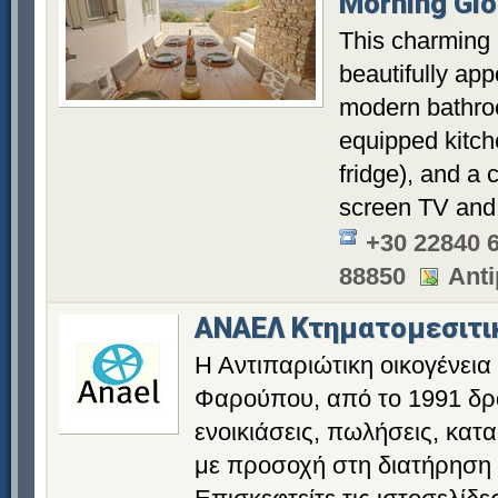
Morning Glo
This charming 
beautifully ap
modern bathroo
equipped kitc
fridge), and a c
screen TV and 
+30 22840 
88850
Anti
ΑΝΑΕΛ Κτηματομεσιτι
Η Αντιπαριώτικη οικογένεια
Φαρούπου, από το 1991 δρα
ενοικιάσεις, πωλήσεις, κατ
με προσοχή στη διατήρηση τ