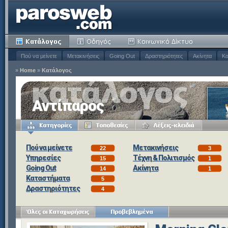
Πού να μείνετε
Μετακινήσεις
Going Out
Δραστηριότητες
Ακίνητα
Κα
»
Home
»
Κατάλογος
Αντίπαρος
Πού να μείνετε
Μετακινήσεις
22
3
Υπηρεσίες
Τέχνη & Πολιτισμός
15
1
Going Out
Ακίνητα
14
1
Καταστήματα
5
Δραστηριότητες
4