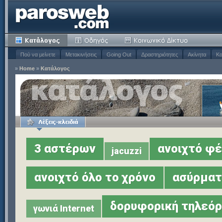
Πού να μείνετε
Μετακινήσεις
Going Out
Δραστηριότητες
Ακίνητα
Κα
»
Home
»
Κατάλογος
3 αστέρων
ανοιχτό φέ
jacuzzi
ανοιχτό όλο το χρόνο
ασύρματ
δορυφορική τηλεό
γωνιά Internet