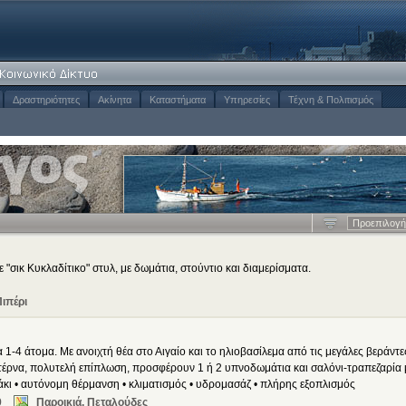
Δραστηριότητες
Ακίνητα
Καταστήματα
Υπηρεσίες
Τέχνη & Πολιτισμός
Προεπιλογή
"σικ Κυκλαδίτικο" στυλ, με δωμάτια, στούντιο και διαμερίσματα.
ιπέρι
 1-4 άτομα. Με ανοιχτή θέα στο Αιγαίο και το ηλιοβασίλεμα από τις μεγάλες βεράντε
τέρνα, πολυτελή επίπλωση, προσφέρουν 1 ή 2 υπνοδωμάτια και σαλόνι-τραπεζαρία 
τζάκι • αυτόνομη θέρμανση • κλιματισμός • υδρομασάζ • πλήρης εξοπλισμός
9
Παροικιά, Πεταλούδες