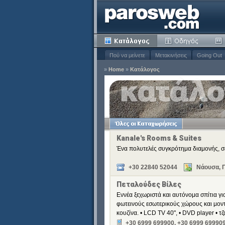
Πού να μείνετε
Μετακινήσεις
Going Out
»
Home
»
Κατάλογος
ειδιά
Κατάργηση
Κατάργηση
Κατάργηση
Kanale's Rooms & Suites
Κατάργηση
Ένα πολυτελές συγκρότημα διαμονής, σε 
+30 22840 52044
Νάουσα, Π
Πεταλούδες Βίλες
Εννέα ξεχωριστά και αυτόνομα σπίτια για
φωτεινούς εσωτερικούς χώρους και μον
κουζίνα. • LCD TV 40", • DVD player • 
+30 6999 699900, +30 6999 69990