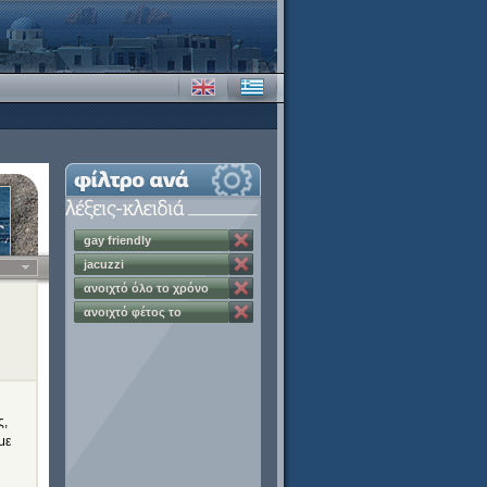
gay friendly
jacuzzi
ανοιχτό όλο το χρόνο
ανοιχτό φέτος το
χειμώνα
ς,
με