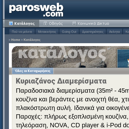
Πού να μείνετε
Μετακινήσεις
Going Out
Δραστηριότητες
Ακίνητα
Κα
»
Home
»
Κατάλογος
Κυριαζάνος Διαμερίσματα
Παραδοσιακά διαμερίσματα (35m² - 45m
κουζίνα και βεράντες με ανοιχτή θέα, χ
πλακόστρωτη αυλή. Ιδανικά για οικογένε
Παροχές: πλήρως εξοπλισμένη κουζίνα,
τηλεόραση, NOVA, CD player & i-Pod doc