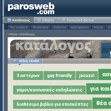
Πού να μείνετε
Μετακινήσεις
Going Out
Δραστηριότητες
Ακίνητα
Κα
»
Home
»
Κατάλογος
ασ
3 αστέρων
gay friendly
jacuzzi
για παι
γάμοι/κοινωνικές εκδηλώσεις
θέα 
διαθέσιμα βιβλία για επισκέπτες