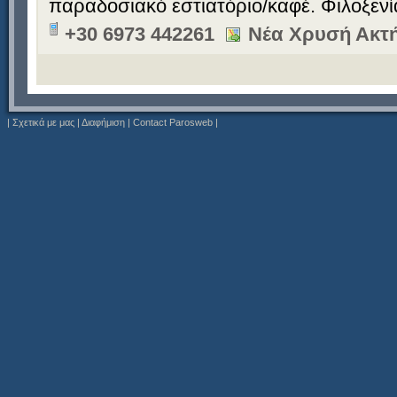
παραδοσιακό εστιατόριο/καφέ. Φιλοξεν
+30 6973 442261
Νέα Χρυσή Ακτή
|
Σχετικά με μας
|
Διαφήμιση
|
Contact Parosweb
|