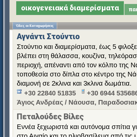
οικογενειακά διαμερίσματα
πα
Αγνάντι Στούντιο
Στούντιο και διαμερίσματα, έως 5 φιλο
βλέπει στη θάλασσα, κουζίνα, τηλεόραση
περιοχή, απέναντι από τον κόλπο της Ν
τοποθεσία στο δίπλα στο κέντρο της Ν
διαμονή σε 2κλινα και 3κλινα δωμάτια.
+30 22840 51835
+30 6944 53568
Άγιος Ανδρέας / Νάουσα, Παραδοσιακ
Πεταλούδες Βίλες
Εννέα ξεχωριστά και αυτόνομα σπίτια γι
στο Αιγαίο και το ηλιοβασίλεμα από τις