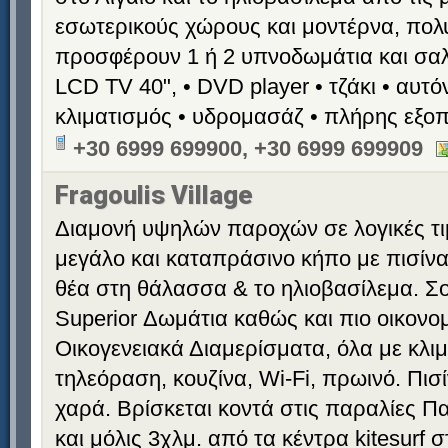
εσωτερικούς χώρους και μοντέρνα, πολ
προσφέρουν 1 ή 2 υπνοδωμάτια και σαλό
LCD TV 40", • DVD player • τζάκι • αυτ
κλιματισμός • υδρομασάζ • πλήρης εξο
+30 6999 699900, +30 6999 699909
Fragoulis Village
Διαμονή υψηλών παροχών σε λογικές τι
μεγάλο και καταπράσινο κήπο με πισίνα
θέα στη θάλασσα & το ηλιοβασίλεμα. Σο
Superior Δωμάτια καθώς και πιο οικονομ
Οικογενειακά Διαμερίσματα, όλα με κλιμ
τηλεόραση, κουζίνα, Wi-Fi, πρωινό. Πισί
χαρά. Βρίσκεται κοντά στις παραλίες 
και μόλις 3χλμ. από τα κέντρα kitesurf