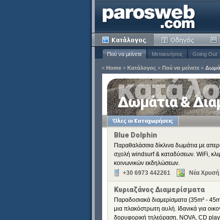
Πού να μείνετε
Μετακινήσεις
Going Out
»
Home
»
Κατάλογος
»
Πού να μείνετε
»
Δωμά
ία
Δωμάτια & Δια
Κατάργηση
ειδιά
Blue Dolphin
Παραθαλάσσια δίκλινα δωμάτια με απερι
Κατάργηση
σχολή windsurf & καταδύσεων. WiFi, κλ
Κατάργηση
κοινωνικών εκδηλώσεων.
Κατάργηση
+30 6973 442261
Νέα Χρυσή 
Κατάργηση
Κυριαζάνος Διαμερίσματα
Κατάργηση
Παραδοσιακά διαμερίσματα (35m² - 45m²
Κατάργηση
μια πλακόστρωτη αυλή. Ιδανικά για οικο
δορυφορική τηλεόραση, NOVA, CD player