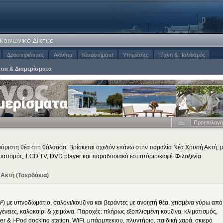
Δραστηριότητες
Ακίνητα
Καταστήματα
Υπηρεσίες
Τέχνη & Πολιτισμός
τια & Διαμερίσματα
μερίσματα
Προεπιλογή
όριστη θέα στη θάλασσα. Βρίσκεται σχεδόν επάνω στην παραλία Νέα Χρυσή Ακτή, 
ιματισμός, LCD TV, DVD player και παραδοσιακό εστιατόριο/καφέ. Φιλοξενία
Ακτή (Τσερδάκια)
) με υπνοδωμάτιο, σαλόνι/κουζίνα και βεράντες με ανοιχτή θέα, χτισμένα γύρω από
γένειες, καλοκαίρι & χειμώνα. Παροχές: πλήρως εξοπλισμένη κουζίνα, κλιματισμός,
 & i-Pod docking station, WiFi, μπάρμπεκιου, πλυντήριο, παιδική χαρά, σκιερό