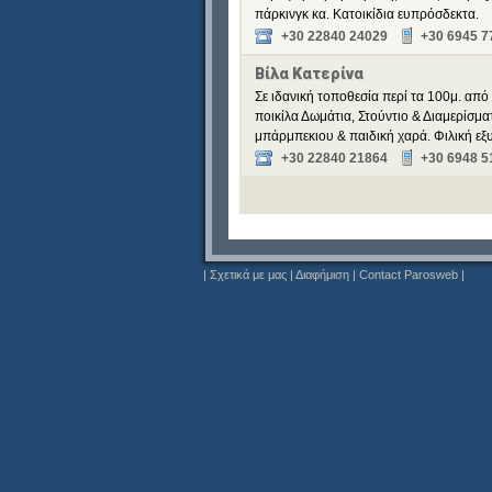
πάρκινγκ κα. Κατοικίδια ευπρόσδεκτα.
+30 22840 24029
+30 6945 7
Βίλα Κατερίνα
Σε ιδανική τοποθεσία περί τα 100μ. από
ποικίλα Δωμάτια, Στούντιο & Διαμερίσματ
μπάρμπεκιου & παιδική χαρά. Φιλική εξυ
+30 22840 21864
+30 6948 5
|
Σχετικά με μας
|
Διαφήμιση
|
Contact Parosweb
|