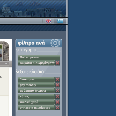
Πού να μείνετε
Δωμάτια & Διαμερίσματα
με
3 αστέρων
gay friendly
ασύρματο Ίντερνετ
κήπος
παιδική χαρά
υπηρεσία πλυσίματος
ρούχων