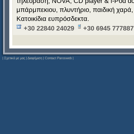
τηλεόραση, NOVA, CD player & i-Pod doc
μπάρμπεκιου, πλυντήριο, παιδική χαρά,
Κατοικίδια ευπρόσδεκτα.
+30 22840 24029
+30 6945 777887
|
Σχετικά με μας
|
Διαφήμιση
|
Contact Parosweb
|