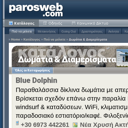
Πού να μείνετε
Μετακινήσεις
Going Out
Δραστηριότητες
Ακίνητα
Κα
»
Home
»
Κατάλογος
»
Πού να μείνετε
»
Δωμάτια & Διαμερίσματα
Δωμάτια & Διαμερίσματα
Blue Dolphin
Παραθαλάσσια δίκλινα δωμάτια με απερ
Βρίσκεται σχεδόν επάνω στην παραλία 
windsurf & καταδύσεων. WiFi, κλιματισ
παραδοσιακό εστιατόριο/καφέ. Φιλοξεν
+30 6973 442261
Νέα Χρυσή Ακτή