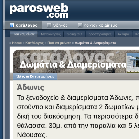
Πού να μείνετε
Μετακινήσεις
Going Out
Δραστηριότητες
Ακίνητα
Κα
»
Home
»
Κατάλογος
»
Πού να μείνετε
»
Δωμάτια & Διαμερίσματα
Δωμάτια & Διαμερίσματα
Άδωνις
Το ξενοδοχείο & διαμερίσματα Άδωνις,
στούντιο και διαμερίσματα 2 δωματίων μ
δική του διακόσμηση. Τα περισσότερα δ
θάλασσα. 30μ. από την παραλία και 5 λ
Νάουσας.